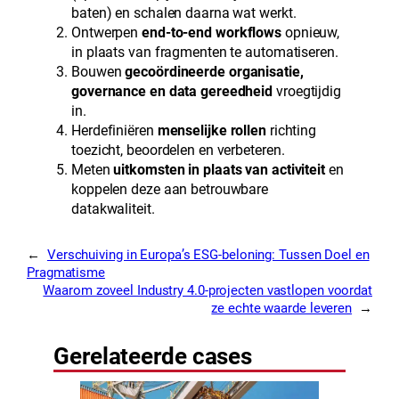
baten) en schalen daarna wat werkt.
Ontwerpen
end-to-end workflows
opnieuw,
in plaats van fragmenten te automatiseren.
Bouwen
gecoördineerde organisatie,
governance en data gereedheid
vroegtijdig
in.
Herdefiniëren
menselijke rollen
richting
toezicht, beoordelen en verbeteren.
Meten
uitkomsten in plaats van activiteit
en
koppelen deze aan betrouwbare
datakwaliteit.
←
Verschuiving in Europa’s ESG-beloning: Tussen Doel en
Pragmatisme
Waarom zoveel Industry 4.0-projecten vastlopen voordat
ze echte waarde leveren
→
Gerelateerde cases