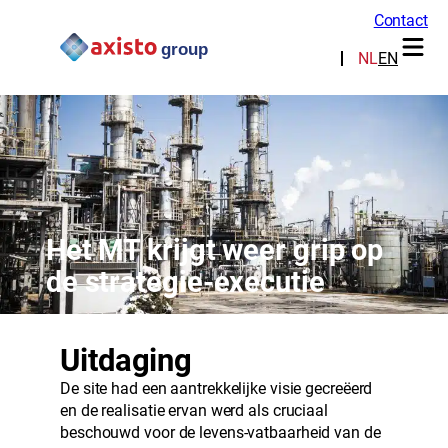
Contact
NL
EN
Het MT krijgt weer grip op
de strategie-executie
Uitdaging
De site had een aantrekkelijke visie gecreëerd
en de realisatie ervan werd als cruciaal
beschouwd voor de levens-vatbaarheid van de