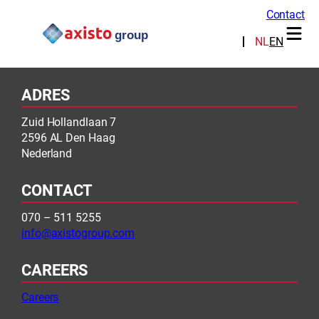
Contact
Service types:
Digital & Data
NL
EN
ADRES
Zuid Hollandlaan 7
2596 AL Den Haag
Nederland
CONTACT
070 – 511 5255
info@axistogroup.com
CAREERS
Careers