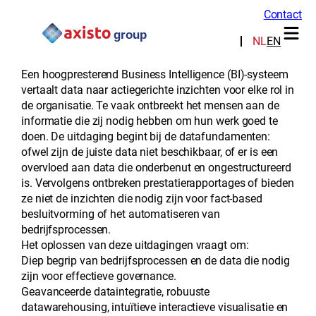
Contact
Service types:
Business
NL
EN
Intelligence Services
Een hoogpresterend Business Intelligence (BI)-systeem
vertaalt data naar actiegerichte inzichten voor elke rol in
de organisatie. Te vaak ontbreekt het mensen aan de
informatie die zij nodig hebben om hun werk goed te
doen. De uitdaging begint bij de datafundamenten:
ofwel zijn de juiste data niet beschikbaar, of er is een
overvloed aan data die onderbenut en ongestructureerd
is. Vervolgens ontbreken prestatierapportages of bieden
ze niet de inzichten die nodig zijn voor fact-based
besluitvorming of het automatiseren van
bedrijfsprocessen.
Het oplossen van deze uitdagingen vraagt om:
Diep begrip van bedrijfsprocessen en de data die nodig
zijn voor effectieve governance.
Geavanceerde dataintegratie, robuuste
datawarehousing, intuïtieve interactieve visualisatie en